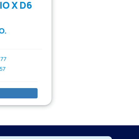
O X D6
O.
777
757