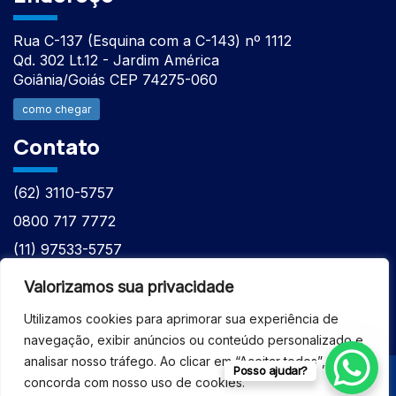
Rua C-137 (Esquina com a C-143) nº 1112
Qd. 302 Lt.12 - Jardim América
Goiânia/Goiás CEP 74275-060
como chegar
Contato
(62) 3110-5757
0800 717 7772
(11) 97533-5757
(62) 98610-7777
Valorizamos sua privacidade
atntecnologiabrasil@gmail.com
Utilizamos cookies para aprimorar sua experiência de
navegação, exibir anúncios ou conteúdo personalizado e
analisar nosso tráfego. Ao clicar em “Aceitar todos”, você
Posso ajudar?
concorda com nosso uso de cookies.