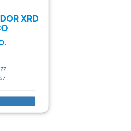
ADOR XRD
CO
O.
777
757