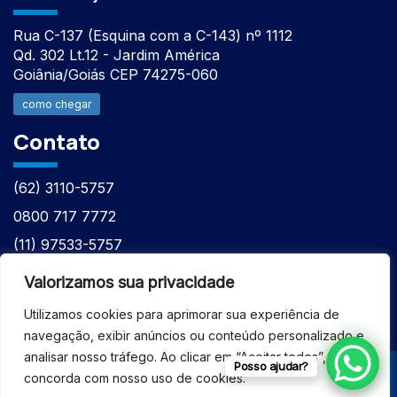
Rua C-137 (Esquina com a C-143) nº 1112
Qd. 302 Lt.12 - Jardim América
Goiânia/Goiás CEP 74275-060
como chegar
Contato
(62) 3110-5757
0800 717 7772
(11) 97533-5757
(62) 98610-7777
Valorizamos sua privacidade
atntecnologiabrasil@gmail.com
Utilizamos cookies para aprimorar sua experiência de
navegação, exibir anúncios ou conteúdo personalizado e
analisar nosso tráfego. Ao clicar em “Aceitar todos”, você
Posso ajudar?
concorda com nosso uso de cookies.
© 2026 - ASSISTÊNCIA TÉCNICA ESPECIALIZADA