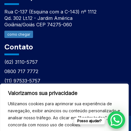
Rua C-137 (Esquina com a C-143) nº 1112
Qd. 302 Lt.12 - Jardim América
Goiânia/Goiás CEP 74275-060
como chegar
Contato
(62) 3110-5757
0800 717 7772
(11) 97533-5757
(62) 98610-7777
Valorizamos sua privacidade
atntecnologiabrasil@gmail.com
Utilizamos cookies para aprimorar sua experiência de
navegação, exibir anúncios ou conteúdo personalizado e
analisar nosso tráfego. Ao clicar em “Aceitar todos”, você
Posso ajudar?
concorda com nosso uso de cookies.
© 2026 - ASSISTÊNCIA TÉCNICA ESPECIALIZADA