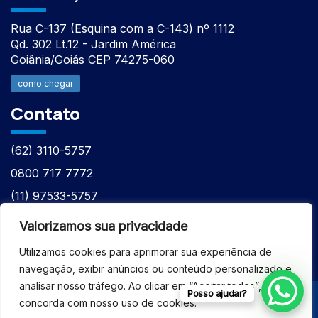
Rua C-137 (Esquina com a C-143) nº 1112
Qd. 302 Lt.12 - Jardim América
Goiânia/Goiás CEP 74275-060
como chegar
Contato
(62) 3110-5757
0800 717 7772
(11) 97533-5757
(62) 98610-7777
Valorizamos sua privacidade
atntecnologiabrasil@gmail.com
Utilizamos cookies para aprimorar sua experiência de
navegação, exibir anúncios ou conteúdo personalizado e
analisar nosso tráfego. Ao clicar em “Aceitar todos”, você
Posso ajudar?
concorda com nosso uso de cookies.
© 2026 - ASSISTÊNCIA TÉCNICA ESPECIALIZADA