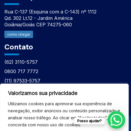
Rua C-137 (Esquina com a C-143) nº 1112
Qd. 302 Lt.12 - Jardim América
Goiânia/Goiás CEP 74275-060
como chegar
Contato
(62) 3110-5757
0800 717 7772
(11) 97533-5757
(62) 98610-7777
Valorizamos sua privacidade
atntecnologiabrasil@gmail.com
Utilizamos cookies para aprimorar sua experiência de
navegação, exibir anúncios ou conteúdo personalizado e
analisar nosso tráfego. Ao clicar em “Aceitar todos”, você
Posso ajudar?
concorda com nosso uso de cookies.
© 2026 - ASSISTÊNCIA TÉCNICA ESPECIALIZADA