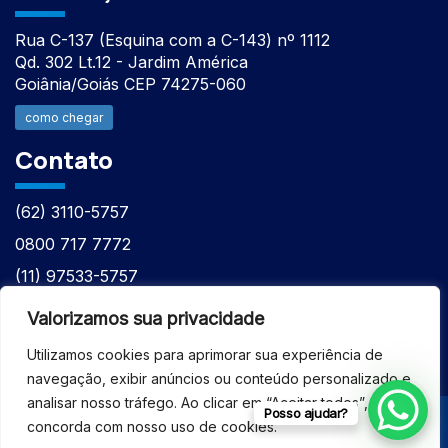
Rua C-137 (Esquina com a C-143) nº 1112
Qd. 302 Lt.12 - Jardim América
Goiânia/Goiás CEP 74275-060
como chegar
Contato
(62) 3110-5757
0800 717 7772
(11) 97533-5757
(62) 98610-7777
Valorizamos sua privacidade
atntecnologiabrasil@gmail.com
Utilizamos cookies para aprimorar sua experiência de
navegação, exibir anúncios ou conteúdo personalizado e
analisar nosso tráfego. Ao clicar em “Aceitar todos”, você
Posso ajudar?
concorda com nosso uso de cookies.
© 2026 - ASSISTÊNCIA TÉCNICA ESPECIALIZADA