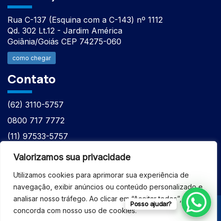
Rua C-137 (Esquina com a C-143) nº 1112
Qd. 302 Lt.12 - Jardim América
Goiânia/Goiás CEP 74275-060
como chegar
Contato
(62) 3110-5757
0800 717 7772
(11) 97533-5757
(62) 98610-7777
Valorizamos sua privacidade
atntecnologiabrasil@gmail.com
Utilizamos cookies para aprimorar sua experiência de
navegação, exibir anúncios ou conteúdo personalizado e
analisar nosso tráfego. Ao clicar em “Aceitar todos”, você
Posso ajudar?
concorda com nosso uso de cookies.
© 2026 - ASSISTÊNCIA TÉCNICA ESPECIALIZADA