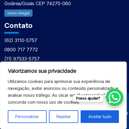
Goiânia/Goiás CEP 74275-060
como chegar
Contato
(62) 3110-5757
0800 717 7772
(11) 97533-5757
(62) 98610-7777
Valorizamos sua privacidade
atntecnologiabrasil@gmail.com
Utilizamos cookies para aprimorar sua experiência de
navegação, exibir anúncios ou conteúdo personalizado e
analisar nosso tráfego. Ao clicar em “Aceitar todos”, você
Posso ajudar?
concorda com nosso uso de cookies.
© 2026 - ASSISTÊNCIA TÉCNICA ESPECIALIZADA
EQUIPAMENTOS BRUKER - Todos os direitos reservados
Personalizar
Rejeitar
Aceitar tudo