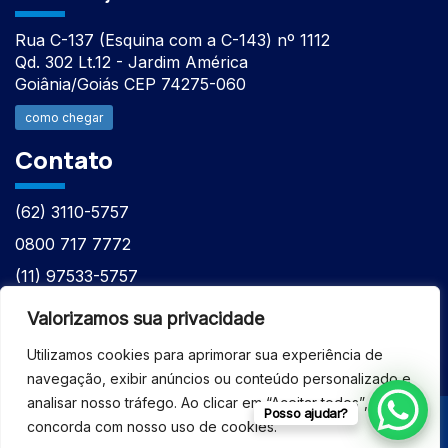
Rua C-137 (Esquina com a C-143) nº 1112
Qd. 302 Lt.12 - Jardim América
Goiânia/Goiás CEP 74275-060
como chegar
Contato
(62) 3110-5757
0800 717 7772
(11) 97533-5757
(62) 98610-7777
Valorizamos sua privacidade
atntecnologiabrasil@gmail.com
Utilizamos cookies para aprimorar sua experiência de
navegação, exibir anúncios ou conteúdo personalizado e
analisar nosso tráfego. Ao clicar em “Aceitar todos”, você
Posso ajudar?
concorda com nosso uso de cookies.
© 2026 - ASSISTÊNCIA TÉCNICA ESPECIALIZADA