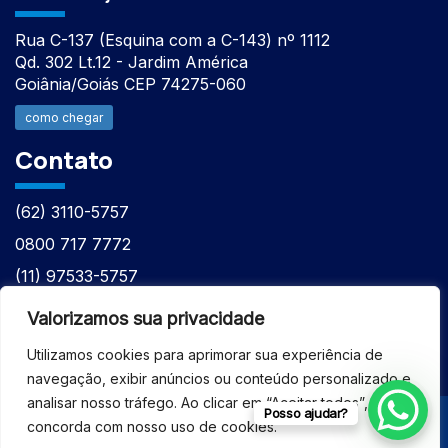
Rua C-137 (Esquina com a C-143) nº 1112
Qd. 302 Lt.12 - Jardim América
Goiânia/Goiás CEP 74275-060
como chegar
Contato
(62) 3110-5757
0800 717 7772
(11) 97533-5757
(62) 98610-7777
Valorizamos sua privacidade
atntecnologiabrasil@gmail.com
Utilizamos cookies para aprimorar sua experiência de
navegação, exibir anúncios ou conteúdo personalizado e
analisar nosso tráfego. Ao clicar em “Aceitar todos”, você
Posso ajudar?
concorda com nosso uso de cookies.
© 2026 - ASSISTÊNCIA TÉCNICA ESPECIALIZADA