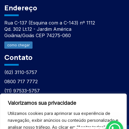
Endereço
Rua C-137 (Esquina com a C-143) nº 1112
Qd. 302 Lt.12 - Jardim América
Goiânia/Goiás CEP 74275-060
como chegar
Contato
(62) 3110-5757
0800 717 7772
(11) 97533-5757
(62) 98610-7777
Valorizamos sua privacidade
atntecnologiabrasil@gmail.com
Utilizamos cookies para aprimorar sua experiência de
navegação, exibir anúncios ou conteúdo personalizado e
analisar nosso tráfego. Ao clicar em “Aceitar todos”, você