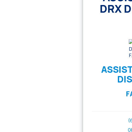
DRX D
ASSIS
DI
F
(
0