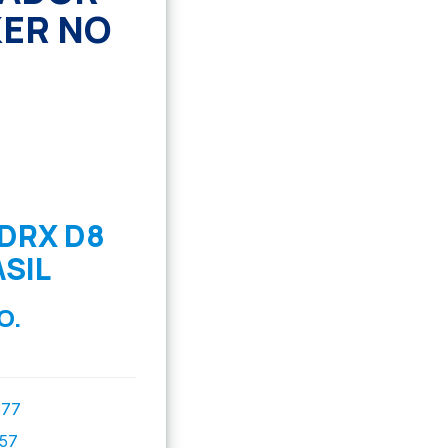
KER NO
DRX D8
SIL
O.
777
757