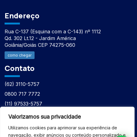
Endereço
Rua C-137 (Esquina com a C-143) nº 1112
Qd. 302 Lt.12 - Jardim América
Goiânia/Goiás CEP 74275-060
como chegar
Contato
(62) 3110-5757
0800 717 7772
(11) 97533-5757
(62) 98610-7777
Valorizamos sua privacidade
atntecnologiabrasil@gmail.com
Utilizamos cookies para aprimorar sua experiência de
navegação, exibir anúncios ou conteúdo personalizado e