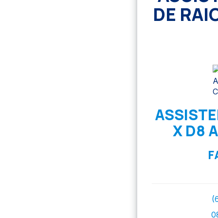
DE RAI
ASSISTE
X D8 
F
(
0