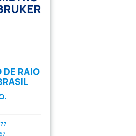
 BRUKER
 DE RAIO
BRASIL
O.
777
757