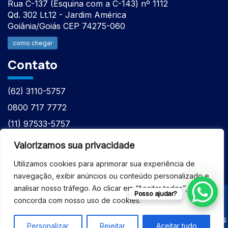
Rua C-137 (Esquina com a C-143) nº 1112
Qd. 302 Lt.12 - Jardim América
Goiânia/Goiás CEP 74275-060
como chegar
Contato
(62) 3110-5757
0800 717 7772
(11) 97533-5757
(62) 98610-7777
Valorizamos sua privacidade
atntecnologiabrasil@gmail.com
Utilizamos cookies para aprimorar sua experiência de
navegação, exibir anúncios ou conteúdo personalizado e
analisar nosso tráfego. Ao clicar em “Aceitar todos”, você
Posso ajudar?
concorda com nosso uso de cookies.
© 2026 - ASSISTÊNCIA TÉCNICA ESPECIALIZADA
EQUIPAMENTOS BRUKER - Todos os direitos reservados
Personalizar
Rejeitar
Aceitar tudo