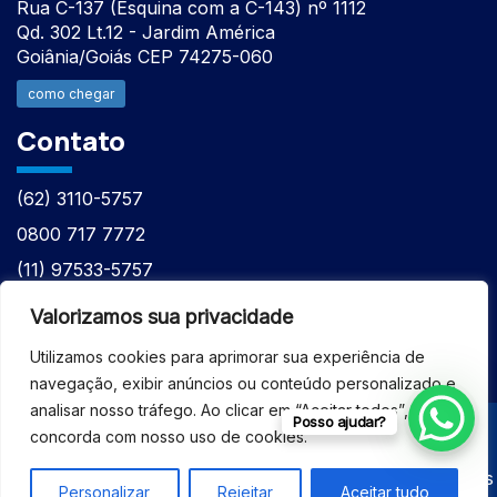
Rua C-137 (Esquina com a C-143) nº 1112
Qd. 302 Lt.12 - Jardim América
Goiânia/Goiás CEP 74275-060
como chegar
Contato
(62) 3110-5757
0800 717 7772
(11) 97533-5757
(62) 98610-7777
Valorizamos sua privacidade
atntecnologiabrasil@gmail.com
Utilizamos cookies para aprimorar sua experiência de
navegação, exibir anúncios ou conteúdo personalizado e
analisar nosso tráfego. Ao clicar em “Aceitar todos”, você
Posso ajudar?
concorda com nosso uso de cookies.
© 2026 - ASSISTÊNCIA TÉCNICA ESPECIALIZADA
EQUIPAMENTOS BRUKER - Todos os direitos reservados
Personalizar
Rejeitar
Aceitar tudo