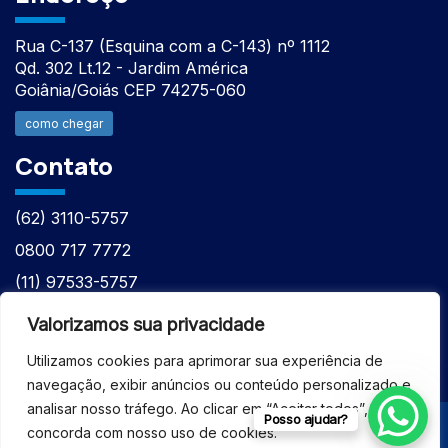
Rua C-137 (Esquina com a C-143) nº 1112
Qd. 302 Lt.12 - Jardim América
Goiânia/Goiás CEP 74275-060
como chegar
Contato
(62) 3110-5757
0800 717 7772
(11) 97533-5757
(62) 98610-7777
Valorizamos sua privacidade
atntecnologiabrasil@gmail.com
Utilizamos cookies para aprimorar sua experiência de
navegação, exibir anúncios ou conteúdo personalizado e
analisar nosso tráfego. Ao clicar em “Aceitar todos”, você
Posso ajudar?
concorda com nosso uso de cookies.
© 2026 - ASSISTÊNCIA TÉCNICA ESPECIALIZADA