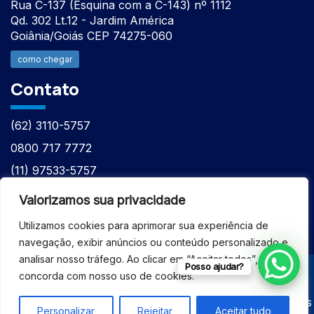
Rua C-137 (Esquina com a C-143) nº 1112
Qd. 302 Lt.12 - Jardim América
Goiânia/Goiás CEP 74275-060
como chegar
Contato
(62) 3110-5757
0800 717 7772
(11) 97533-5757
(62) 98610-7777
Valorizamos sua privacidade
atntecnologiabrasil@gmail.com
Utilizamos cookies para aprimorar sua experiência de
navegação, exibir anúncios ou conteúdo personalizado e
analisar nosso tráfego. Ao clicar em “Aceitar todos”, você
Posso ajudar?
concorda com nosso uso de cookies.
© 2026 - ASSISTÊNCIA TÉCNICA ESPECIALIZADA
EQUIPAMENTOS BRUKER - Todos os direitos reservados
Personalizar
Rejeitar
Aceitar tudo