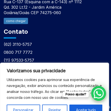
Rua C-137 (Esquina com a C-143) nº 1112
Qd. 302 Lt.12 - Jardim América
Goiânia/Goiás CEP 74275-060
como chegar
Contato
(62) 3110-5757
0800 717 7772
(11) 97533-5757
(62) 98610-7777
Valorizamos sua privacidade
atntecnologiabrasil@gmail.com
Utilizamos cookies para aprimorar sua experiência de
navegação, exibir anúncios ou conteúdo personalizado e
analisar nosso tráfego. Ao clicar em “Aceitar todos”, você
Posso ajudar?
concorda com nosso uso de cookies.
© 2026 - ASSISTÊNCIA TÉCNICA ESPECIALIZADA
EQUIPAMENTOS BRUKER - Todos os direitos reservados
Personalizar
Rejeitar
Aceitar tudo