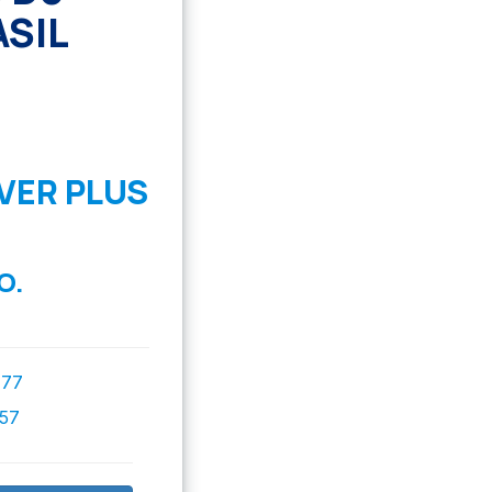
SIL
VER PLUS
O.
777
757