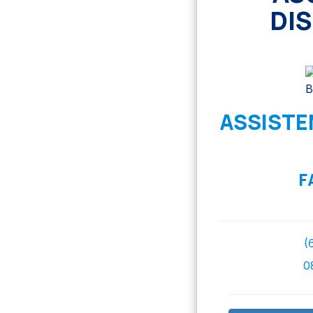
DI
ASSISTE
F
(
0