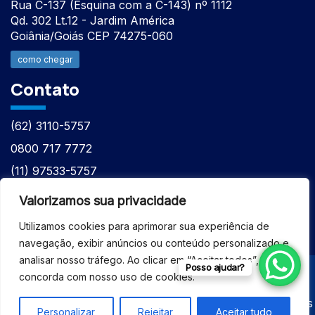
Rua C-137 (Esquina com a C-143) nº 1112
Qd. 302 Lt.12 - Jardim América
Goiânia/Goiás CEP 74275-060
como chegar
Contato
(62) 3110-5757
0800 717 7772
(11) 97533-5757
(62) 98610-7777
Valorizamos sua privacidade
atntecnologiabrasil@gmail.com
Utilizamos cookies para aprimorar sua experiência de
navegação, exibir anúncios ou conteúdo personalizado e
analisar nosso tráfego. Ao clicar em “Aceitar todos”, você
Posso ajudar?
concorda com nosso uso de cookies.
© 2026 - ASSISTÊNCIA TÉCNICA ESPECIALIZADA
EQUIPAMENTOS BRUKER - Todos os direitos reservados
Personalizar
Rejeitar
Aceitar tudo