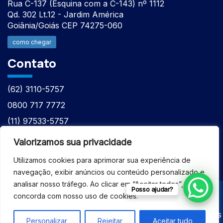
Rua C-137 (Esquina com a C-143) nº 1112
Qd. 302 Lt.12 - Jardim América
Goiânia/Goiás CEP 74275-060
como chegar
Contato
(62) 3110-5757
0800 717 7772
(11) 97533-5757
(62) 98610-7777
Valorizamos sua privacidade
atntecnologiabrasil@gmail.com
Utilizamos cookies para aprimorar sua experiência de
navegação, exibir anúncios ou conteúdo personalizado e
analisar nosso tráfego. Ao clicar em “Aceitar todos”, você
Posso ajudar?
concorda com nosso uso de cookies.
© 2026 - ASSISTÊNCIA TÉCNICA ESPECIALIZADA
EQUIPAMENTOS BRUKER - Todos os direitos reservados
Personalizar
Rejeitar
Aceitar tudo