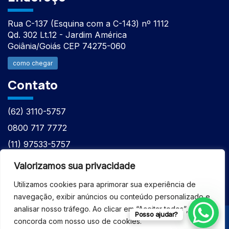
Rua C-137 (Esquina com a C-143) nº 1112
Qd. 302 Lt.12 - Jardim América
Goiânia/Goiás CEP 74275-060
como chegar
Contato
(62) 3110-5757
0800 717 7772
(11) 97533-5757
(62) 98610-7777
Valorizamos sua privacidade
atntecnologiabrasil@gmail.com
Utilizamos cookies para aprimorar sua experiência de
navegação, exibir anúncios ou conteúdo personalizado e
analisar nosso tráfego. Ao clicar em “Aceitar todos”, você
Posso ajudar?
concorda com nosso uso de cookies.
© 2026 - ASSISTÊNCIA TÉCNICA ESPECIALIZADA