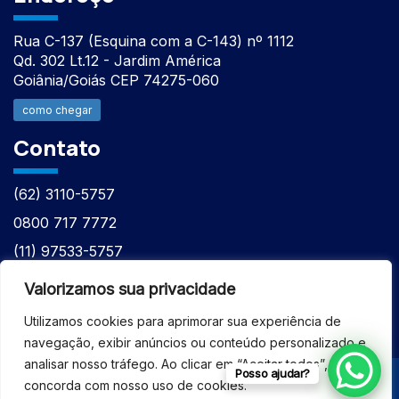
Rua C-137 (Esquina com a C-143) nº 1112
Qd. 302 Lt.12 - Jardim América
Goiânia/Goiás CEP 74275-060
como chegar
Contato
(62) 3110-5757
0800 717 7772
(11) 97533-5757
(62) 98610-7777
Valorizamos sua privacidade
atntecnologiabrasil@gmail.com
Utilizamos cookies para aprimorar sua experiência de
navegação, exibir anúncios ou conteúdo personalizado e
analisar nosso tráfego. Ao clicar em “Aceitar todos”, você
Posso ajudar?
concorda com nosso uso de cookies.
© 2026 - ASSISTÊNCIA TÉCNICA ESPECIALIZADA