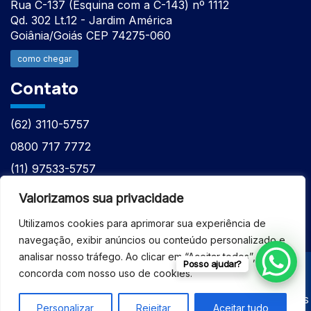
Rua C-137 (Esquina com a C-143) nº 1112
Qd. 302 Lt.12 - Jardim América
Goiânia/Goiás CEP 74275-060
como chegar
Contato
(62) 3110-5757
0800 717 7772
(11) 97533-5757
(62) 98610-7777
Valorizamos sua privacidade
atntecnologiabrasil@gmail.com
Utilizamos cookies para aprimorar sua experiência de
navegação, exibir anúncios ou conteúdo personalizado e
analisar nosso tráfego. Ao clicar em “Aceitar todos”, você
Posso ajudar?
concorda com nosso uso de cookies.
© 2026 - ASSISTÊNCIA TÉCNICA ESPECIALIZADA
EQUIPAMENTOS BRUKER - Todos os direitos reservados
Personalizar
Rejeitar
Aceitar tudo