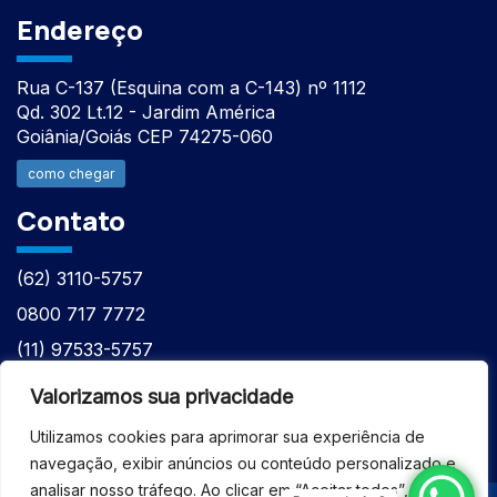
Endereço
Rua C-137 (Esquina com a C-143) nº 1112
Qd. 302 Lt.12 - Jardim América
Goiânia/Goiás CEP 74275-060
como chegar
Contato
(62) 3110-5757
0800 717 7772
(11) 97533-5757
(62) 98610-7777
Valorizamos sua privacidade
atntecnologiabrasil@gmail.com
Utilizamos cookies para aprimorar sua experiência de
navegação, exibir anúncios ou conteúdo personalizado e
analisar nosso tráfego. Ao clicar em “Aceitar todos”, você