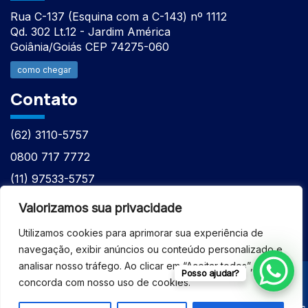
Rua C-137 (Esquina com a C-143) nº 1112
Qd. 302 Lt.12 - Jardim América
Goiânia/Goiás CEP 74275-060
como chegar
Contato
(62) 3110-5757
0800 717 7772
(11) 97533-5757
(62) 98610-7777
Valorizamos sua privacidade
atntecnologiabrasil@gmail.com
Utilizamos cookies para aprimorar sua experiência de
navegação, exibir anúncios ou conteúdo personalizado e
analisar nosso tráfego. Ao clicar em “Aceitar todos”, você
Posso ajudar?
concorda com nosso uso de cookies.
© 2026 - ASSISTÊNCIA TÉCNICA ESPECIALIZADA