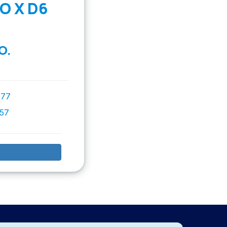
O X D6
O.
777
757