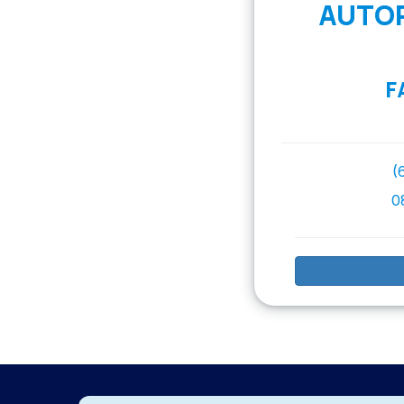
AUTOR
F
(
0