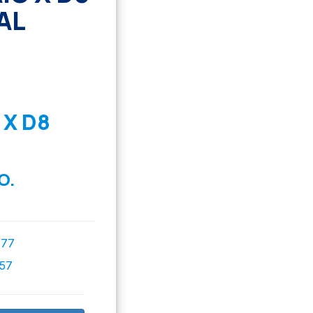
AL
 X D8
O.
777
757