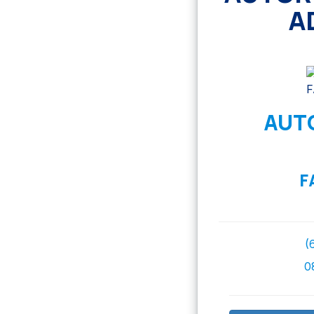
A
AUTO
F
(
0