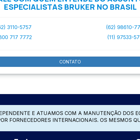
ESPECIALISTAS BRUKER NO BRASIL
62) 3110-5757
(62) 98610-7
800 717 7772
(11) 97533-5
CONTATO
DEPENDENTE E ATUAMOS COM A MANUTENÇÃO DOS E
 POR FORNECEDORES INTERNACIONAIS. OS MESMOS Q