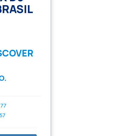
BRASIL
ISCOVER
O.
777
757