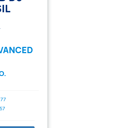
IL
DVANCED
O.
777
757