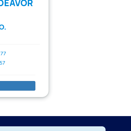
NDEAVOR
O.
777
757