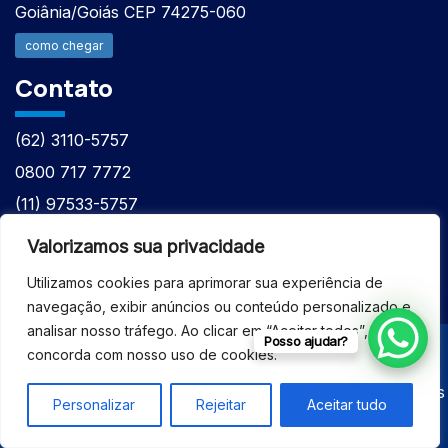
Goiânia/Goiás CEP 74275-060
como chegar
Contato
(62) 3110-5757
0800 717 7772
(11) 97533-5757
(62) 98610-7777
Valorizamos sua privacidade
atntecnologiabrasil@gmail.com
Utilizamos cookies para aprimorar sua experiência de
navegação, exibir anúncios ou conteúdo personalizado e
analisar nosso tráfego. Ao clicar em “Aceitar todos”, você
Posso ajudar?
concorda com nosso uso de cookies.
© 2026 - ASSISTÊNCIA TÉCNICA ESPECIALIZADA
EQUIPAMENTOS BRUKER - Todos os direitos reservados
Personalizar
Rejeitar
Aceitar tudo