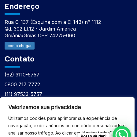
Endereço
Rua C-137 (Esquina com a C-143) nº 1112
Qd. 302 Lt.12 - Jardim América
Goiânia/Goiás CEP 74275-060
como chegar
Contato
(62) 3110-5757
0800 717 7772
(11) 97533-5757
(62) 98610-7777
Valorizamos sua privacidade
atntecnologiabrasil@gmail.com
Utilizamos cookies para aprimorar sua experiência de
navegação, exibir anúncios ou conteúdo personalizado e
analisar nosso tráfego. Ao clicar em “Aceitar todos”, você
Posso ajudar?