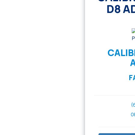
D8 A
CALIB
F
(
0