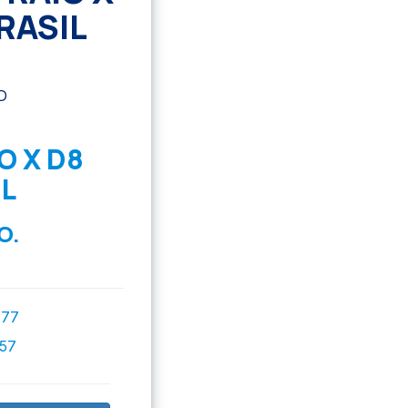
RASIL
O X D8
L
O.
777
757