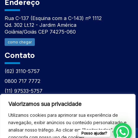
Endereço
Rua C-137 (Esquina com a C-143) nº 1112
Qd. 302 Lt.12 - Jardim América
Goiânia/Goiás CEP 74275-060
como chegar
Contato
(62) 3110-5757
0800 717 7772
(11) 97533-5757
(62) 98610-7777
Valorizamos sua privacidade
atntecnologiabrasil@gmail.com
Utilizamos cookies para aprimorar sua experiência de
navegação, exibir anúncios ou conteúdo personalizado e
analisar nosso tráfego. Ao clicar em “Aceitar todos”, você
Posso ajudar?
concorda com nosso uso de cookies.