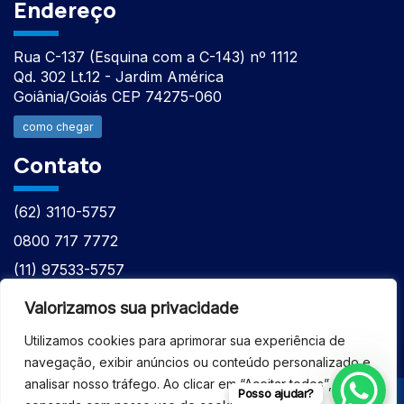
Endereço
Rua C-137 (Esquina com a C-143) nº 1112
Qd. 302 Lt.12 - Jardim América
Goiânia/Goiás CEP 74275-060
como chegar
Contato
(62) 3110-5757
0800 717 7772
(11) 97533-5757
(62) 98610-7777
Valorizamos sua privacidade
atntecnologiabrasil@gmail.com
Utilizamos cookies para aprimorar sua experiência de
navegação, exibir anúncios ou conteúdo personalizado e
analisar nosso tráfego. Ao clicar em “Aceitar todos”, você
Posso ajudar?