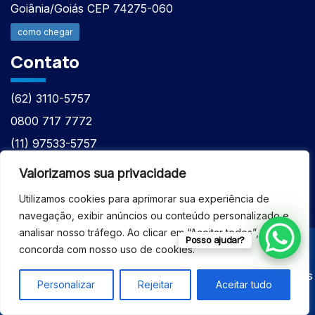
Goiânia/Goiás CEP 74275-060
como chegar
Contato
(62) 3110-5757
0800 717 7772
(11) 97533-5757
(62) 98610-7777
Valorizamos sua privacidade
atntecnologiabrasil@gmail.com
Utilizamos cookies para aprimorar sua experiência de
navegação, exibir anúncios ou conteúdo personalizado e
analisar nosso tráfego. Ao clicar em “Aceitar todos”, você
Posso ajudar?
concorda com nosso uso de cookies.
© 2026 - ASSISTÊNCIA TÉCNICA ESPECIALIZADA
EQUIPAMENTOS BRUKER - Todos os direitos reservados
Personalizar
Rejeitar
Aceitar tudo