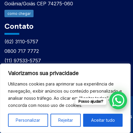
Goiânia/Goiás CEP 74275-060
como chegar
Contato
(62) 3110-5757
0800 717 7772
(11) 97533-5757
(62) 98610-7777
Valorizamos sua privacidade
atntecnologiabrasil@gmail.com
Utilizamos cookies para aprimorar sua experiência de
navegação, exibir anúncios ou conteúdo personalizado e
analisar nosso tráfego. Ao clicar em “Aceitar todos”, você
Posso ajudar?
concorda com nosso uso de cookies.
© 2026 - ASSISTÊNCIA TÉCNICA ESPECIALIZADA
EQUIPAMENTOS BRUKER - Todos os direitos reservados
Personalizar
Rejeitar
Aceitar tudo