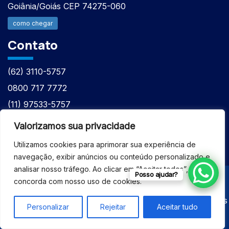
Goiânia/Goiás CEP 74275-060
como chegar
Contato
(62) 3110-5757
0800 717 7772
(11) 97533-5757
(62) 98610-7777
Valorizamos sua privacidade
atntecnologiabrasil@gmail.com
Utilizamos cookies para aprimorar sua experiência de
navegação, exibir anúncios ou conteúdo personalizado e
analisar nosso tráfego. Ao clicar em “Aceitar todos”, você
Posso ajudar?
concorda com nosso uso de cookies.
© 2026 - ASSISTÊNCIA TÉCNICA ESPECIALIZADA
EQUIPAMENTOS BRUKER - Todos os direitos reservados
Personalizar
Rejeitar
Aceitar tudo