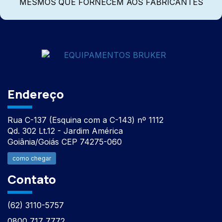
MESMOS QUE FORNECEM AOS FABRICANTES
Endereço
Rua C-137 (Esquina com a C-143) nº 1112
Qd. 302 Lt.12 - Jardim América
Goiânia/Goiás CEP 74275-060
como chegar
Contato
(62) 3110-5757
0800 717 7772