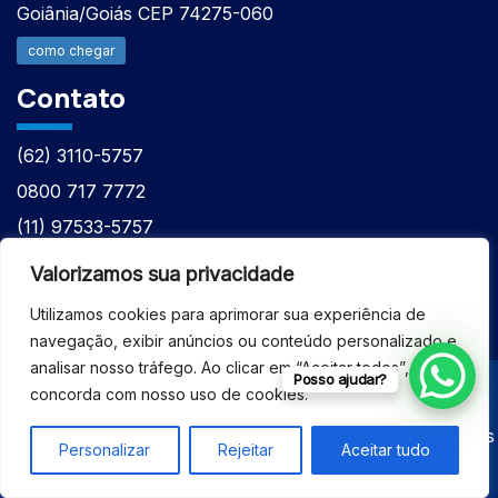
Goiânia/Goiás CEP 74275-060
como chegar
Contato
(62) 3110-5757
0800 717 7772
(11) 97533-5757
(62) 98610-7777
Valorizamos sua privacidade
atntecnologiabrasil@gmail.com
Utilizamos cookies para aprimorar sua experiência de
navegação, exibir anúncios ou conteúdo personalizado e
analisar nosso tráfego. Ao clicar em “Aceitar todos”, você
Posso ajudar?
concorda com nosso uso de cookies.
© 2026 - ASSISTÊNCIA TÉCNICA ESPECIALIZADA
EQUIPAMENTOS BRUKER - Todos os direitos reservados
Personalizar
Rejeitar
Aceitar tudo