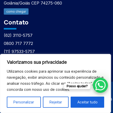
Goiânia/Goiás CEP 74275-060
como chegar
Contato
(62) 3110-5757
0800 717 7772
(11) 97533-5757
(62) 98610-7777
Valorizamos sua privacidade
atntecnologiabrasil@gmail.com
Utilizamos cookies para aprimorar sua experiência de
navegação, exibir anúncios ou conteúdo personalizado e
analisar nosso tráfego. Ao clicar em “Aceitar todos”, você
Posso ajudar?
concorda com nosso uso de cookies.
© 2026 - ASSISTÊNCIA TÉCNICA ESPECIALIZADA
EQUIPAMENTOS BRUKER - Todos os direitos reservados
Personalizar
Rejeitar
Aceitar tudo