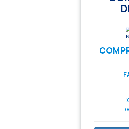
D
COMPR
F
(
0