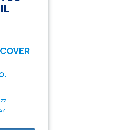
IL
SCOVER
O.
777
757