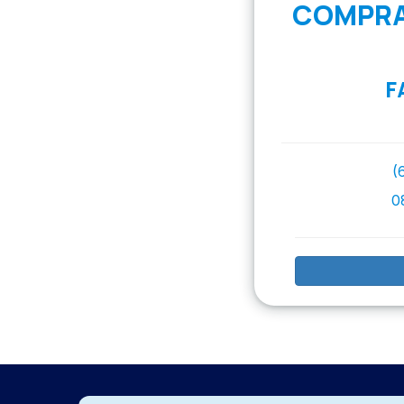
COMPRA
F
(
0