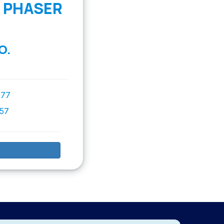
 PHASER
O.
777
757