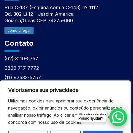
Rua C-137 (Esquina com a C-143) nº 1112
Qd. 302 Lt.12 - Jardim América
Goiânia/Goiás CEP 74275-060
como chegar
Contato
(62) 3110-5757
0800 717 7772
(11) 97533-5757
(62) 98610-7777
Valorizamos sua privacidade
atntecnologiabrasil@gmail.com
Utilizamos cookies para aprimorar sua experiência de
navegação, exibir anúncios ou conteúdo personalizado e
analisar nosso tráfego. Ao clicar em “Aceitar todos”, você
Posso ajudar?
concorda com nosso uso de cookies.
© 2026 - ASSISTÊNCIA TÉCNICA ESPECIALIZADA