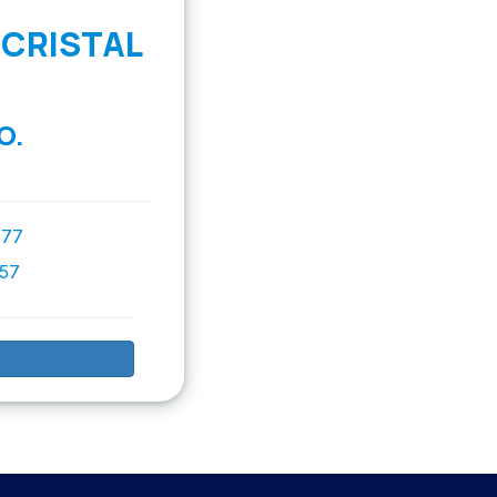
 CRISTAL
O.
777
757