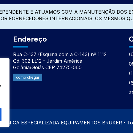
DEPENDENTE E ATUAMOS COM A MANUTENÇÃO DOS E
 POR FORNECEDORES INTERNACIONAIS. OS MESMOS Q
Endereço
C
Rua C-137 (Esquina com a C-143) nº 1112
(
Qd. 302 Lt.12 - Jardim América
0
Goiânia/Goiás CEP 74275-060
(
como chegar
(
e
a
TÉCNICA ESPECIALIZADA EQUIPAMENTOS BRUKER - Todos 